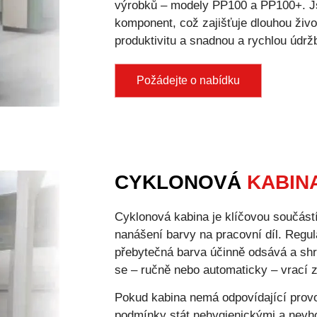
výrobků – modely PP100 a PP100+. Js
komponent, což zajišťuje dlouhou život
produktivitu a snadnou a rychlou údrž
Požádejte o nabídku
CYKLONOVÁ
KABIN
Cyklonová kabina je klíčovou součástí
nanášení barvy na pracovní díl. Regul
přebytečná barva účinně odsává a sh
se – ručně nebo automaticky – vrací 
Pokud kabina nemá odpovídající provo
podmínky stát nehygienickými a nevh