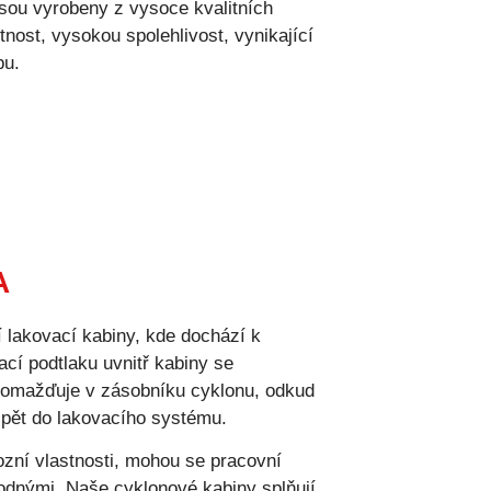
ou vyrobeny z vysoce kvalitních
nost, vysokou spolehlivost, vynikající
bu.
A
 lakovací kabiny, kde dochází k
ací podtlaku uvnitř kabiny se
romažďuje v zásobníku cyklonu, odkud
zpět do lakovacího systému.
zní vlastnosti, mohou se pracovní
odnými. Naše cyklonové kabiny splňují